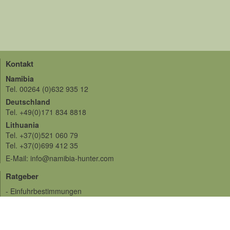
Kontakt
Namibia
Tel. 00264 (0)632 935 12
Deutschland
Tel. +49(0)171 834 8818
Lithuania
Tel. +37(0)521 060 79
Tel. +37(0)699 412 35
E-Mail: info@namibia-hunter.com
Ratgeber
- Einfuhrbestimmungen
- Impfungen
- Auslandversicherungen
- Sprache